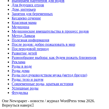
Выбираем партнеров для родов
Для будущих отцов
Дом, интерьер
Занятия для беременных
Кесарево сечение
Красивая мама
Медицина
Медицинские вмешательства в процесс родов
Метод Ламаза
Полезная информация
После родов: добро пожаловать в мир
Послеродовой период
Развитие детей
Разнообразие выбора: как будем рожать близнецов
Реклама
Роды в воде
Роды дома
Роды под руководством мужа (метод бредли)
Роды: тело и разум
Современные роды, краткая история
Успешные роды
Флудилка
One Newspaper - новости / журнал WordPress тема 2026.
Вернуться наверх