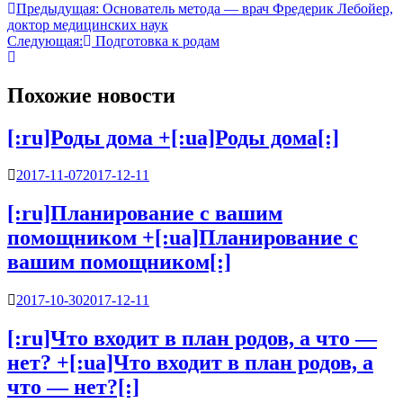
Навигация
Предыдущая:
Основатель метода — врач Фредерик Лебойер,
доктор медицинских наук
по
Следующая:
Подготовка к родам
записям
Похожие новости
[:ru]Роды дома +[:ua]Роды дома[:]
2017-11-07
2017-12-11
[:ru]Планирование с вашим
помощником +[:ua]Планирование с
вашим помощником[:]
2017-10-30
2017-12-11
[:ru]Что входит в план родов, а что —
нет? +[:ua]Что входит в план родов, а
что — нет?[:]