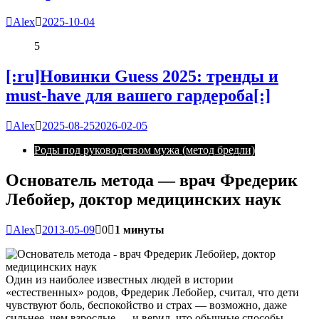
Alex
2025-10-04
5
[:ru]Новинки Guess 2025: тренды и
must-have для вашего гардероба[:]
Alex
2025-08-25
2026-02-05
Роды под руководством мужа (метод бредли)
Основатель метода — врач Фредерик
Лебойер, доктор медицинских наук
Alex
2013-05-09
0
1 минуты
Один из наиболее известных людей в истории
«естественных» родов, Фредерик Лебойер, считал, что дети
чувствуют боль, беспокойство и страх — возможно, даже
сильнее, чем взрослые — и верил, что обычные способы