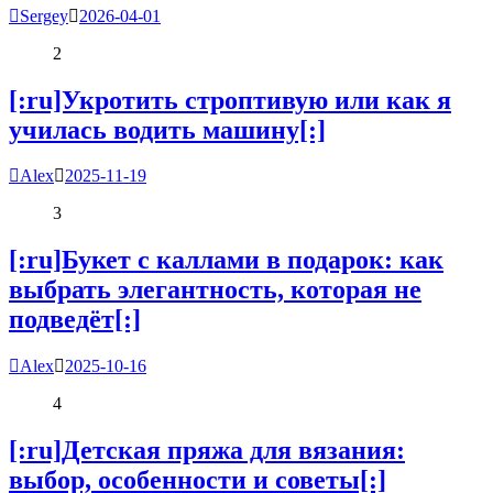
Sergey
2026-04-01
2
[:ru]Укротить строптивую или как я
училась водить машину[:]
Alex
2025-11-19
3
[:ru]Букет с каллами в подарок: как
выбрать элегантность, которая не
подведёт[:]
Alex
2025-10-16
4
[:ru]Детская пряжа для вязания:
выбор, особенности и советы[:]