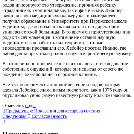
родов игнорируют это утверждение, причиняя ребенку
страдания как эмоциональные, так и физические.
Лебойер
начинал свою медицинскую карьеру как врач-терапевт,
получил образование в Университете при Парижской школе
медицины, где он начал практиковать и стал директором
университетской больницы. В то время он присутствовал при
родах тысяч младенцев и хотя еще не оставил научную
медицину, начал работать над теориями, которые
впоследствии прославили его. Лебойер посетил Индию, где
наблюдал за практикой родов и изучал карнатическую музыку.
В тот период он прошел сеанс психоанализа, и исследование
собственных ощущений, которые он испытал от своего же
рождения, оказало на него огромное влияние.
Все эти эксперименты дополнили теорию родов, которая
сделала Лебойера знаменитым после того, как в 1975 году он
опубликовал свою самую известную работу Роды без насилия.
Отмечено:
роды
Навигация
Предыдущая:
Показания для кесарева сечения
Следующая:
Согласованность
по
записям