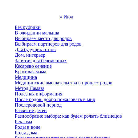
24
25
26
27
28
29
30
31
« Июл
Без рубрики
В ожидании малыша
Выбираем место для родов
Выбираем партнеров для родов
Для будущих отцов
Дом, интерьер
Занятия для беременных
Кесарево сечение
Красивая мама
Медицина
Медицинские вмешательства в процесс родов
Метод Ламаза
Полезная информация
После родов: добро пожаловать в мир
Послеродовой период
Развитие детей
Разнообразие выбора: как будем рожать близнецов
Реклама
Роды в воде
Роды дома