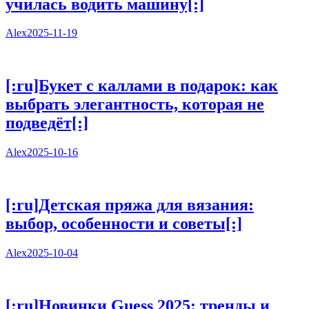
училась водить машину[:]
Alex
2025-11-19
3
[:ru]Букет с каллами в подарок: как
выбрать элегантность, которая не
подведёт[:]
Alex
2025-10-16
4
[:ru]Детская пряжа для вязания:
выбор, особенности и советы[:]
Alex
2025-10-04
5
[:ru]Новинки Guess 2025: тренды и