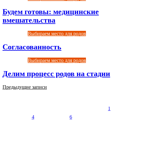
Будем готовы: медицинские
вмешательства
Выбираем место для родов
Согласованность
Выбираем место для родов
Делим процесс родов на стадии
Навигация
Предыдущие записи
Август 2026
по
Пн
Вт
Ср
Чт
Пт
Сб
Вс
записям
1
2
3
4
5
6
7
8
9
10
11
12
13
14
15
16
17
18
19
20
21
22
23