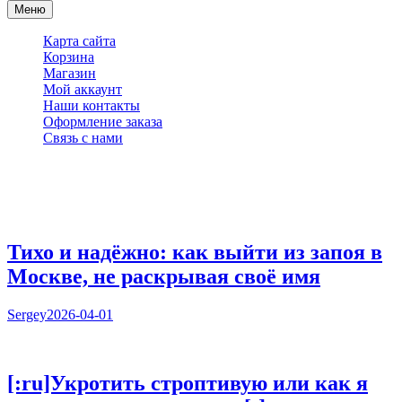
Мама и я. Клуб молодых родителей
Меню
Карта сайта
Корзина
Магазин
Мой аккаунт
Наши контакты
Оформление заказа
Связь с нами
Популярные записи
1
Тихо и надёжно: как выйти из запоя в
Москве, не раскрывая своё имя
Sergey
2026-04-01
2
[:ru]Укротить строптивую или как я