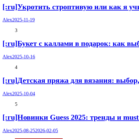
[:ru]Укротить строптивую или как я уч
Alex
2025-11-19
3
[:ru]Букет с каллами в подарок: как выб
Alex
2025-10-16
4
[:ru]Детская пряжа для вязания: выбор,
Alex
2025-10-04
5
[:ru]Новинки Guess 2025: тренды и must
Alex
2025-08-25
2026-02-05