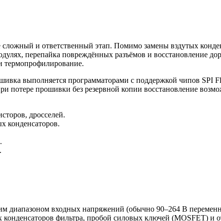
сложный и ответственный этап. Помимо замены вздутых конден
дулях, перепайка повреждённых разъёмов и восстановление до
 и термопрофилирование.
ивка выполняется программаторами с поддержкой чипов SPI Flas
При потере прошивки без резервной копии восстановление возм
сторов, дросселей.
х конденсаторов.
.
.
 диапазоном входных напряжений (обычно 90–264 В переменно
 конденсаторов фильтра, пробой силовых ключей (MOSFET) и о