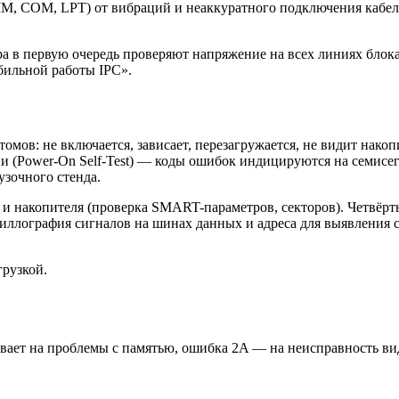
M, COM, LPT) от вибраций и неаккуратного подключения кабеле
в первую очередь проверяют напряжение на всех линиях блока 
бильной работы IPC».
омов: не включается, зависает, перезагружается, не видит нак
ии (Power-On Self-Test) — коды ошибок индицируются на семис
узочного стенда.
) и накопителя (проверка SMART-параметров, секторов). Четвё
иллография сигналов на шинах данных и адреса для выявления с
рузкой.
ает на проблемы с памятью, ошибка 2A — на неисправность ви