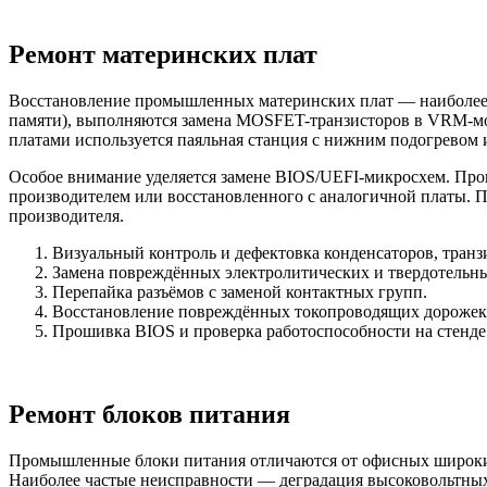
Ремонт материнских плат
Восстановление промышленных материнских плат — наиболее 
памяти), выполняются замена MOSFET-транзисторов в VRM-мо
платами используется паяльная станция с нижним подогревом
Особое внимание уделяется замене BIOS/UEFI-микросхем. Прош
производителем или восстановленного с аналогичной платы. 
производителя.
Визуальный контроль и дефектовка конденсаторов, транзи
Замена повреждённых электролитических и твердотельны
Перепайка разъёмов с заменой контактных групп.
Восстановление повреждённых токопроводящих дорожек
Прошивка BIOS и проверка работоспособности на стенде
Ремонт блоков питания
Промышленные блоки питания отличаются от офисных широким
Наиболее частые неисправности — деградация высоковольтных