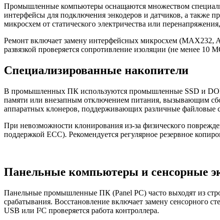
Промышленные компьютеры оснащаются множеством специализ
интерфейсы для подключения энкодеров и датчиков, а также
микросхем от статического электричества или перенапряжения
Ремонт включает замену интерфейсных микросхем (MAX232, ADM
развязкой проверяется сопротивление изоляции (не менее 10 
Специализированные накопители
В промышленных ПК используются промышленные SSD и DOM-мо
памяти или внезапным отключением питания, вызывающим сбой 
аппаратных клонеров, поддерживающих различные файловые си
При невозможности клонирования из-за физического поврежд
поддержкой ECC). Рекомендуется регулярное резервное копиро
Панельные компьютеры и сенсорные э
Панельные промышленные ПК (Panel PC) часто выходят из стро
срабатывания. Восстановление включает замену сенсорного сте
USB или I²C проверяется работа контроллера.