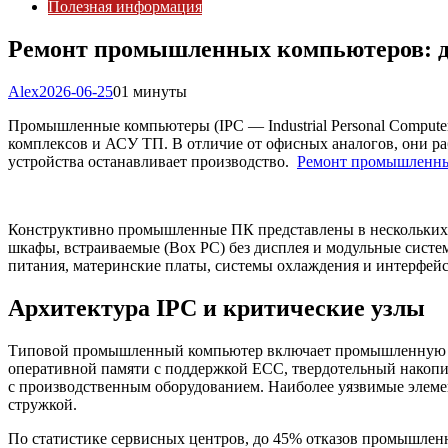
Полезная информация
Ремонт промышленных компьютеров: ди
Alex
2026-06-25
0
1 минуты
Промышленные компьютеры (IPC — Industrial Personal Comput
комплексов и АСУ ТП. В отличие от офисных аналогов, они ра
устройства останавливает производство.
Ремонт промышленны
Конструктивно промышленные ПК представлены в нескольких ф
шкафы, встраиваемые (Box PC) без дисплея и модульные систе
питания, материнские платы, системы охлаждения и интерфей
Архитектура IPC и критические узлы
Типовой промышленный компьютер включает промышленную мат
оперативной памяти с поддержкой ECC, твердотельный накопи
с производственным оборудованием. Наиболее уязвимые элеме
стружкой.
По статистике сервисных центров, до 45% отказов промышленн