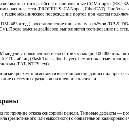
ированных интерфейсов: изолированные COM-порты (RS-232/48
 промышленные сети (PROFIBUS, CANopen, EtherCAT). Наиболее
, а также механическое повреждение портов при частом подключ
2483 и т.д.), восстановление или замену разъёмов (DB-9, DB-2
МОм). После замены драйверов выполняется тестирование на сте
дули с повышенной износостойкостью (до 100 000 циклов запи
FTL-таблиц (Flash Translation Layer). Ремонт включает клонир
стемы (FAT, NTFS, ext).
ения микросхем применяется восстановление данных на профес
вание системных разделов на внешние носители.
краны
я по причине отказа сенсорной панели. Типовые дефекты — пот
кла (резистивного или ёмкостного) с обязательной калибровкой