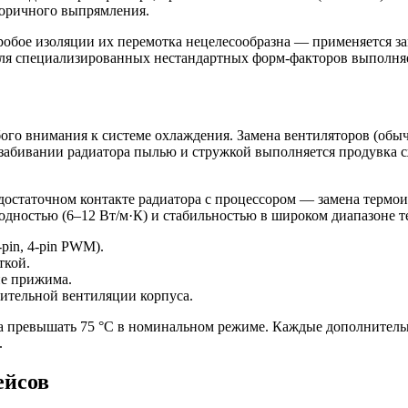
торичного выпрямления.
робое изоляции их перемотка нецелесообразна — применяется з
о для специализированных нестандартных форм-факторов выполня
о внимания к системе охлаждения. Замена вентиляторов (обыч
 забивании радиатора пылью и стружкой выполняется продувка 
достаточном контакте радиатора с процессором — замена термо
одностью (6–12 Вт/м·К) и стабильностью в широком диапазоне т
pin, 4-pin PWM).
ткой.
ие прижима.
ительной вентиляции корпуса.
 превышать 75 °C в номинальном режиме. Каждые дополнительны
.
ейсов