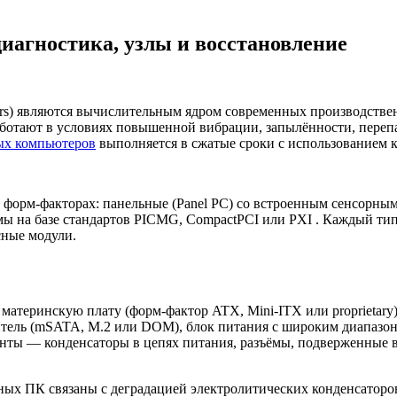
агностика, узлы и восстановление
ers) являются вычислительным ядром современных производств
ботают в условиях повышенной вибрации, запылённости, перепа
х компьютеров
выполняется в сжатые сроки с использованием 
орм-факторах: панельные (Panel PC) со встроенным сенсорным
мы на базе стандартов PICMG, CompactPCI или PXI . Каждый тип
сные модули.
еринскую плату (форм-фактор ATX, Mini-ITX или proprietary)
тель (mSATA, M.2 или DOM), блок питания с широким диапазон
нты — конденсаторы в цепях питания, разъёмы, подверженные в
ых ПК связаны с деградацией электролитических конденсаторов 