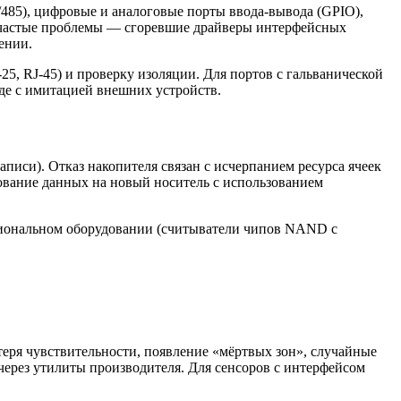
5), цифровые и аналоговые порты ввода-вывода (GPIO),
 частые проблемы — сгоревшие драйверы интерфейсных
ении.
5, RJ-45) и проверку изоляции. Для портов с гальванической
нде с имитацией внешних устройств.
си). Отказ накопителя связан с исчерпанием ресурса ячеек
ование данных на новый носитель с использованием
сиональном оборудовании (считыватели чипов NAND с
еря чувствительности, появление «мёртвых зон», случайные
 через утилиты производителя. Для сенсоров с интерфейсом