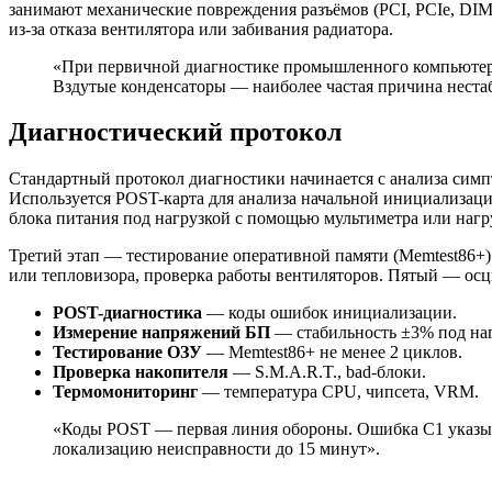
занимают механические повреждения разъёмов (PCI, PCIe, DIM
из-за отказа вентилятора или забивания радиатора.
«При первичной диагностике промышленного компьютера 
Вздутые конденсаторы — наиболее частая причина неста
Диагностический протокол
Стандартный протокол диагностики начинается с анализа симпт
Используется POST-карта для анализа начальной инициализац
блока питания под нагрузкой с помощью мультиметра или нагр
Третий этап — тестирование оперативной памяти (Memtest86+
или тепловизора, проверка работы вентиляторов. Пятый — осц
POST-диагностика
— коды ошибок инициализации.
Измерение напряжений БП
— стабильность ±3% под наг
Тестирование ОЗУ
— Memtest86+ не менее 2 циклов.
Проверка накопителя
— S.M.A.R.T., bad-блоки.
Термомониторинг
— температура CPU, чипсета, VRM.
«Коды POST — первая линия обороны. Ошибка C1 указыв
локализацию неисправности до 15 минут».