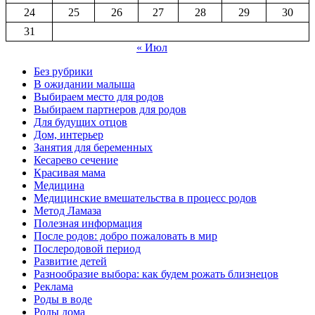
24
25
26
27
28
29
30
31
« Июл
Без рубрики
В ожидании малыша
Выбираем место для родов
Выбираем партнеров для родов
Для будущих отцов
Дом, интерьер
Занятия для беременных
Кесарево сечение
Красивая мама
Медицина
Медицинские вмешательства в процесс родов
Метод Ламаза
Полезная информация
После родов: добро пожаловать в мир
Послеродовой период
Развитие детей
Разнообразие выбора: как будем рожать близнецов
Реклама
Роды в воде
Роды дома