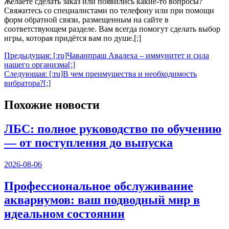
Желаете сделать заказ или появились какие-то вопросы?
Свяжитесь со специалистами по телефону или при помощи
форм обратной связи, размещенным на сайте в
соответствующем разделе. Вам всегда помогут сделать выбор
игры, которая придётся вам по душе.[:]
Навигация
Предыдущая:
[:ru]Чаванпраш Авалеха – иммунитет и сила
нашего организма[:]
по
Следующая:
[:ru]В чем преимущества и необходимость
записям
вибратора?[:]
Похожие новости
ЛБС: полное руководство по обучению
— от поступления до выпуска
2026-08-06
Профессиональное обслуживание
аквариумов: ваш подводный мир в
идеальном состоянии