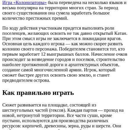
Игра «Колонизаторы»
была переведена на несколько языков и
весьма популярна на территории многих стран. За период
своего существования она сумела заработать большое
количество престижных премий.
По ходу действия участникам придется выполнять роли
поселенцев, желающих освоить не так давно открытый Катан.
При этом смысл игры не заключается в ликвидации врагов.
Основная цель каждого игрока — как можно скорее развить
колонию своего персонажа. Победителем становится тот, кто
первым заработает 12 выигрышных баллов. Начисление очков
происходит за возведение городов и поселков, строительство
наиболее протяженной дороги и архитектурных объектов,
создание самой многочисленной армии. Игрок, который
сможет быстрее других освоить свою землю, и станет
предводителем острова.
Как правильно играть
Сюжет развивается на площадке, состоящей из
шестиугольных частей (гексов). Каждая партия — проход на
новой, нетронутой территории. Все части суши, кроме
пустыни, используются для производства различных
ресурсов: кирпичей, древесины, зерна, руды и шерсти. Они