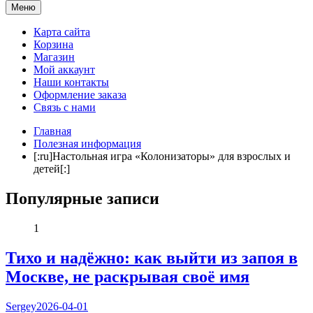
Мама и я. Клуб молодых родителей
Меню
Карта сайта
Корзина
Магазин
Мой аккаунт
Наши контакты
Оформление заказа
Связь с нами
Главная
Полезная информация
[:ru]Настольная игра «Колонизаторы» для взрослых и
детей[:]
Популярные записи
1
Тихо и надёжно: как выйти из запоя в
Москве, не раскрывая своё имя
Sergey
2026-04-01