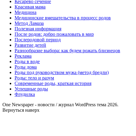
Кесарево сечение
Красивая мама
Медицина
Медицинские вмешательства в процесс родов
Метод Ламаза
Полезная информация
После родов: добро пожаловать в мир
Послеродовой период
Развитие детей
Разнообразие выбора: как будем рожать близнецов
Реклама
Роды в воде
Роды дома
Роды под руководством мужа (метод бредли)
Роды: тело и разум
Современные роды, краткая история
Успешные роды
Флудилка
One Newspaper - новости / журнал WordPress тема 2026.
Вернуться наверх