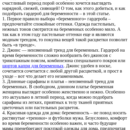
счастливый период порой особенно хочется выглядеть
нарядной, свежей, сияющей! О том, как этого добиться, и как
подобрать гардероб для беременности – в этой статье.
1. Первое правило выбора «беременного» гардероба –
предпочитайте спокойные оттенки. Одежда пастельных,
нежных тонов смотрится на беременных особенно мило. А
так как в этом году пастельные оттенки еще и являются
модным трендом, то покупка вещей такой расцветки позволит
быть «в тренде».
2. Джинс — неизменный тренд для беременных. Гардероб на
время беременности сложно вообразить без джинсов с
трикотажным поясом, комбинезона специального покроя или
шортов капри для беременных
. Джинс удобен в носке,
сочетается сочетается с любой другой расцветкой, и прост в
уходе – вот что делает его незаменимым.
3. Длинные сарафаны и платья – неизменный тренд для
беременных. В свободном, длинном платье беременная
женщина выглядит особенно женственно и нежно. Особенно
это актуально в летний период, когда можно подобрать
сарафаны из легких, приятных к телу тканей приятных
цветочных или пастельных расцветок.
4. Красивая одежда для дома: беременность – не повод носить
растянутые «треники» и футболки мужа. Безусловно, комфорт
во время беременности особенно важен, и часто будущие
мамы пренебрегают покупкой одежды для дома, предпочитая