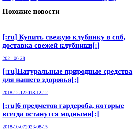
по
записям
Похожие новости
[:ru] Купить свежую клубнику в спб,
доставка свежей клубники[:]
2021-06-28
[:ru]Натуральные природные средства
для нашего здоровья[:]
2018-12-12
2018-12-12
[:ru]6 предметов гардероба, которые
всегда останутся модными[:]
2018-10-07
2023-08-15