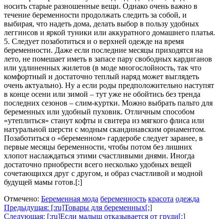
носить старые разношенные вещи. Однако очень важно в
течение беременности продолжать следить за собой, и
выбирая, что надеть дома, делать выбор в пользу удобных
леггинсов и яркой туники или аккуратного домашнего платья.
5. Следует позаботиться и о верхней одежде на время
беременности. Даже если последние месяцы приходятся на
лето, не помешает иметь в запасе пару свободных кардиганов
или удлиненных жилетов (в моде многослойность, так что
комфортный и достаточно теплый наряд может выглядеть
очень актуально). Ну а если роды предположительно наступят
в конце осени или зимой – тут уже не обойтись без тренда
последних сезонов – слим-куртки. Можно выбрать пальто для
беременных или удобный пуховик. Отличным способом
«утеплиться» станут кофты и свитера из мягкого флиса или
натуральной шерсти с модным скандинавским орнаментом.
Позаботиться о «беременном» гардеробе следует заранее, в
первые месяцы беременности, чтобы потом без лишних
хлопот наслаждаться этими счастливыми днями. Иногда
достаточно приобрести всего несколько удобных вещей
сочетающихся друг с другом, и образ счастливой и модной
будущей мамы готов.[:]
Отмечено:
Беременная мода
беременность
красота
одежда
Навигация
Предыдущая:
[:ru]Товары для беременных[:]
Следующая:
[:ru]Если малыш отказывается от груди[:]