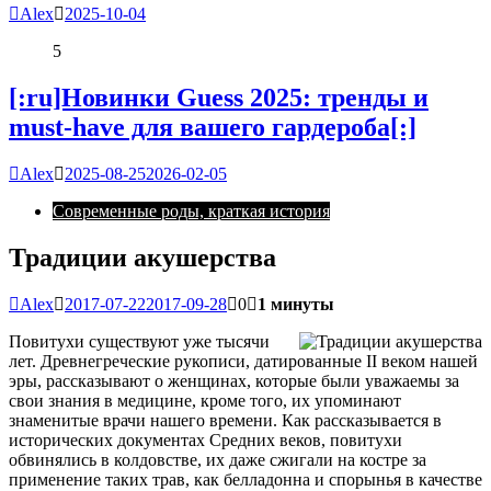
Alex
2025-10-04
5
[:ru]Новинки Guess 2025: тренды и
must-have для вашего гардероба[:]
Alex
2025-08-25
2026-02-05
Современные роды, краткая история
Традиции акушерства
Alex
2017-07-22
2017-09-28
0
1 минуты
Повитухи существуют уже тысячи
лет. Древнегреческие рукописи, датированные II веком нашей
эры, рассказывают о женщинах, которые были уважаемы за
свои знания в медицине, кроме того, их упоминают
знаменитые врачи нашего времени.
Как рассказывается в
исторических документах Средних веков, повитухи
обвинялись в колдовстве, их даже сжигали на костре за
применение таких трав, как белладонна и спорынья в качестве