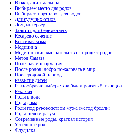
В ожидании малыша
Выбираем место для родов
Выбираем партнеров для родов
Для будущих отцов
Дом, интерьер
Занятия для беременных
Кесарево сечение
Красивая мама
Медицина
Медицинские вмешательства в процесс родов
Метод Ламаза
Полезная информация
После родов: добро пожаловать в мир
Послеродовой период
Развитие детей
Разнообразие выбора: как будем рожать близнецов
Реклама
Роды в воде
Роды дома
Роды под руководством мужа (метод бредли)
Роды: тело и разум
Современные роды, краткая история
Успешные роды
Флудилка