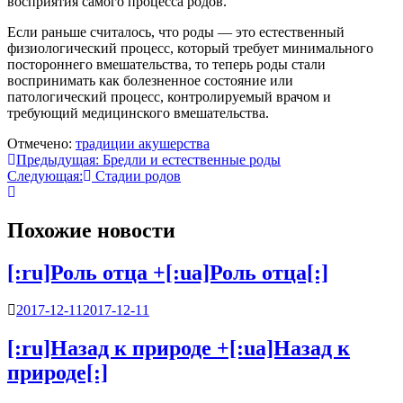
восприятия самого процесса родов.
Если раньше считалось, что роды — это естественный
физиологический процесс, который требует минимального
постороннего вмешательства, то теперь роды стали
воспринимать как болезненное состояние или
патологический процесс, контролируемый врачом и
требующий медицинского вмешательства.
Отмечено:
традиции акушерства
Навигация
Предыдущая:
Бредли и естественные роды
Следующая:
Стадии родов
по
записям
Похожие новости
[:ru]Роль отца +[:ua]Роль отца[:]
2017-12-11
2017-12-11
[:ru]Назад к природе +[:ua]Назад к
природе[:]