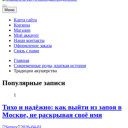
Мама и я. Клуб молодых родителей
Меню
Карта сайта
Корзина
Магазин
Мой аккаунт
Наши контакты
Оформление заказа
Связь с нами
Главная
Современные роды, краткая история
Традиции акушерства
Популярные записи
1
Тихо и надёжно: как выйти из запоя в
Москве, не раскрывая своё имя
Sergey
2026-04-01