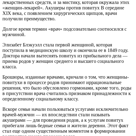
лекарственных средств, и за мистику, которая окружала этих
«женщин-лекарей». Акушеры против повитух В середине
XIX века, с появлением хирургических щипцов, врачи
получили преимущество.
Долгое время термин «врач» подсознательно соотносился с
мужчиной.
Элизабет Блэкуэлл стала первой женщиной, которая
поступила в медицинскую школу и окончила ее в 1849 году.
Доктора начали вытеснять повитух из прибыльного дела —
приема родов у женщин среднего и высшего социального
класса.
Брошюры, изданные врачами, кричали о том, что женщины-
повитухи в процессе родов принимают иррациональные
решения, что было обусловлено гормонами, кроме того, роды
в присутствии врача считались признаком принадлежности к
определенному социальному классу.
Вскоре семьи начали пользоваться услугами исключительно
врачей-мужчин — их впоследствии стали называть
акушерами — для проведения родов, а к услугам повитух
прибегали лишь бедные семьи и жители деревни. Этот факт
стал еще одним существенным моментом в формировании