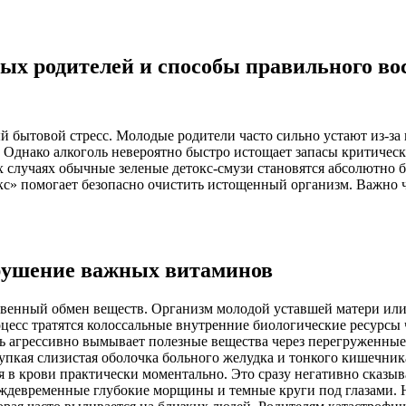
дых родителей и способы правильного во
й бытовой стресс. Молодые родители часто сильно устают из-за
 Однако алкоголь невероятно быстро истощает запасы критичес
 случаях обычные зеленые детокс-смузи становятся абсолютно
кс» помогает безопасно очистить истощенный организм. Важно 
зрушение важных витаминов
венный обмен веществ. Организм молодой уставшей матери или 
оцесс тратятся колоссальные внутренние биологические ресурсы
ь агрессивно вымывает полезные вещества через перегруженные
пкая слизистая оболочка больного желудка и тонкого кишечника
в крови практически моментально. Это сразу негативно сказыв
еждевременные глубокие морщины и темные круги под глазами. Н