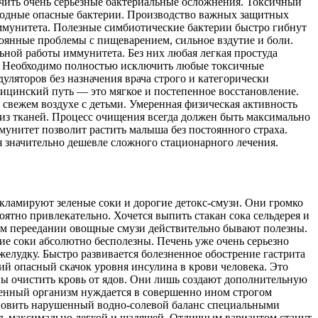
учить очень серьезные бактериальные осложнения. Токсичный
еродные опасные бактерии. Производство важных защитных
иммунитета. Полезные симбиотические бактерии быстро гибнут
тоянные проблемы с пищеварением, сильное вздутие и боли.
ной работы иммунитета. Без них любая легкая простуда
ы. Необходимо полностью исключить любые токсичные
ляторов без назначения врача строго и категорически
цинский путь — это мягкое и постепенное восстановление.
свежем воздухе с детьми. Умеренная физическая активность
из тканей. Процесс очищения всегда должен быть максимально
мунитет позволит растить малыша без постоянного страха.
я значительно дешевле сложного стационарного лечения.
ламируют зеленые соки и дорогие детокс-смузи. Они громко
ятно привлекательно. Хочется выпить стакан сока сельдерея и
вом переедании овощные смузи действительно бывают полезны.
ие соки абсолютно бесполезны. Печень уже очень серьезно
лудку. Быстро развивается болезненное обострение гастрита
ий опасный скачок уровня инсулина в крови человека. Это
ы очистить кровь от ядов. Они лишь создают дополнительную
щенный организм нуждается в совершенно ином строгом
ановить нарушенный водно-солевой баланс специальными
ть максимально легкой и щадящей. Отличным вариантом станут