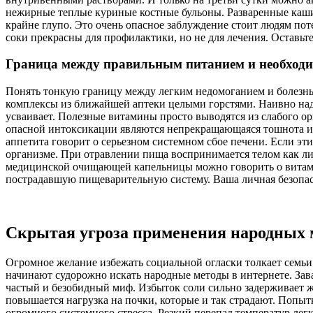
нежирные теплые куриные костные бульоны. Разваренные каши
крайне глупо. Это очень опасное заблуждение стоит людям по
соки прекрасны для профилактики, но не для лечения. Оставьте
Граница между правильным питанием и необходи
Понять тонкую границу между легким недомоганием и болезнь
комплексы из ближайшей аптеки целыми горстями. Наивно над
усваивает. Полезные витамины просто выводятся из слабого о
опасной интоксикации являются непрекращающаяся тошнота и 
аппетита говорит о серьезном системном сбое печени. Если эти
организме. При отравлении пища воспринимается телом как л
медицинской очищающей капельницы можно говорить о витамин
пострадавшую пищеварительную систему. Ваша личная безопасн
Скрытая угроза применения народных 
Огромное желание избежать социальной огласки толкает семь
начинают судорожно искать народные методы в интернете. За
частый и безобидный миф. Избыток соли сильно задерживает ж
повышается нагрузка на почки, которые и так страдают. Попыт
огромного системного стресса. Резкий перепад температур л