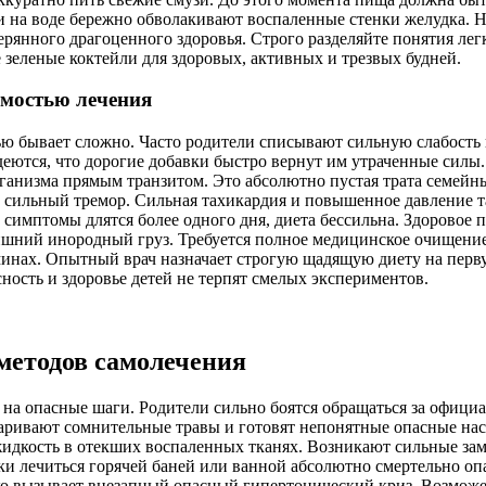
 на воде бережно обволакивают воспаленные стенки желудка. 
терянного драгоценного здоровья. Строго разделяйте понятия 
 зеленые коктейли для здоровых, активных и трезвых будней.
мостью лечения
ю бывает сложно. Часто родители списывают сильную слабость
еются, что дорогие добавки быстро вернут им утраченные сил
рганизма прямым транзитом. Это абсолютно пустая трата семей
сильный тремор. Сильная тахикардия и повышенное давление та
 симптомы длятся более одного дня, диета бессильна. Здоровое 
ишний инородный груз. Требуется полное медицинское очищени
ах. Опытный врач назначает строгую щадящую диету на первую
ость и здоровье детей не терпят смелых экспериментов.
методов самолечения
и на опасные шаги. Родители сильно боятся обращаться за оф
варивают сомнительные травы и готовят непонятные опасные нас
идкость в отекших воспаленных тканях. Возникают сильные зам
ки лечиться горячей баней или ванной абсолютно смертельно оп
егко вызывает внезапный опасный гипертонический криз. Возм