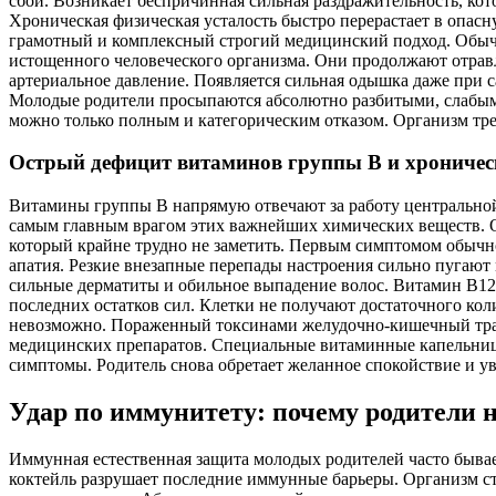
сбои. Возникает беспричинная сильная раздражительность, кот
Хроническая физическая усталость быстро перерастает в опас
грамотный и комплексный строгий медицинский подход. Обычн
истощенного человеческого организма. Они продолжают отравл
артериальное давление. Появляется сильная одышка даже при 
Молодые родители просыпаются абсолютно разбитыми, слабыми
можно только полным и категорическим отказом. Организм тре
Острый дефицит витаминов группы B и хроничес
Витамины группы B напрямую отвечают за работу центральной
самым главным врагом этих важнейших химических веществ. О
который крайне трудно не заметить. Первым симптомом обычно
апатия. Резкие внезапные перепады настроения сильно пугают
сильные дерматиты и обильное выпадение волос. Витамин B12 
последних остатков сил. Клетки не получают достаточного к
невозможно. Пораженный токсинами желудочно-кишечный трак
медицинских препаратов. Специальные витаминные капельницы
симптомы. Родитель снова обретает желанное спокойствие и ув
Удар по иммунитету: почему родители 
Иммунная естественная защита молодых родителей часто бывает
коктейль разрушает последние иммунные барьеры. Организм с