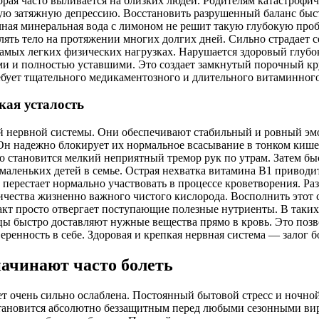
орая часто выливается на близких людей. Родителям катастрофич
ную затяжную депрессию. Восстановить разрушенный баланс быст
ая минеральная вода с лимоном не решит такую глубокую проб
ять тело на протяжении многих долгих дней. Сильно страдает с
самых легких физических нагрузках. Нарушается здоровый глубо
 и полностью уставшими. Это создает замкнутый порочный круг
бует тщательного медикаментозного и длительного витаминного
кая усталость
 нервной системы. Они обеспечивают стабильный и ровный эмо
н надежно блокирует их нормальное всасывание в тонком кише
 становится мелкий неприятный тремор рук по утрам. Затем бы
 маленьких детей в семье. Острая нехватка витамина B1 привод
перестает нормально участвовать в процессе кроветворения. Ра
оличества жизненно важного чистого кислорода. Восполнить эт
т просто отвергает поступающие полезные нутриенты. В таких
 быстро доставляют нужные вещества прямо в кровь. Это позв
еренность в себе. Здоровая и крепкая нервная система — залог 
начинают часто болеть
 очень сильно ослаблена. Постоянный бытовой стресс и ночной 
тановится абсолютно беззащитным перед любыми сезонными вир