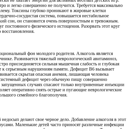
ески не хватает энергии для активных веселых детских игр.
ро и легко совершенно не получится. Требуется максимально
лему. Токсины глубоко проникают в жировые клетки
ердечно-сосудистая система, повышается нестабильное
кий сон, он становится очень поверхностным и тревожным.
 постоянного физического истощения. Разорвать этот круг
 восстановления.
циональный фон молодого родителя. Алкоголь является
чнике. Развивается тяжелый неврологический авитаминоз,
стро присоединяется сильная мышечная слабость и глубокая
ит к серьезным нарушениям памяти. Дефицит B6 вызывает
звивается скрытая опасная анемия, лишающая человека
от системный дефицит через обычную пищу совершенно
 запущенных случаях спасают только внутривенные инъекции
оляет оперативно снять острые и пугающие неврологические
большого семейного благополучия.
недосып делают свое черное дело. Добавление алкоголя в этот
усами. Маленькие детей часто приносят различные инфекции