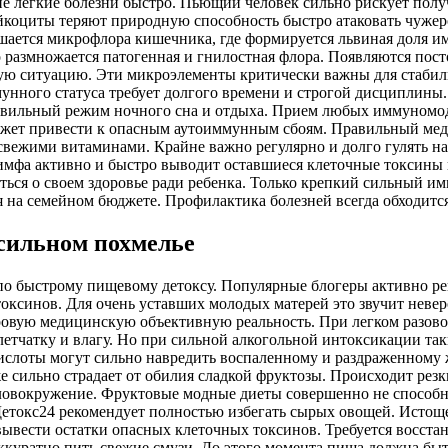
кие легкие болезни быстро. Пьющий человек сильно рискует пол
Лейкоциты теряют природную способность быстро атаковать чуж
рушается микрофлора кишечника, где формируется львиная доля 
о размножается патогенная и гнилостная флора. Появляются пос
ую ситуацию. Эти микроэлементы критически важны для стабиль
мунного статуса требует долгого времени и строгой дисциплин
равильный режим ночного сна и отдыха. Прием любых иммуномоду
жет привести к опасным аутоиммунным сбоям. Правильный меди
вежими витаминами. Крайне важно регулярно и долго гулять на 
имфа активно и быстро выводит оставшиеся клеточные токсины 
ться о своем здоровье ради ребенка. Только крепкий сильный им
 на семейном бюджете. Профилактика болезней всегда обходитс
сильном похмелье
 быстрому пищевому детоксу. Популярные блогеры активно рек
ксинов. Для очень уставших молодых матерей это звучит неверо
суровую медицинскую объективную реальность. При легком разо
тчатку и влагу. Но при сильной алкогольной интоксикации так
лоты могут сильно навредить воспаленному и раздраженному же
е сильно страдает от обилия сладкой фруктозы. Происходит резк
оловокружение. Фруктовые модные диеты совершенно не способн
Детокс24 рекомендует полностью избегать сырых овощей. Исто
ывести остатки опасных клеточных токсинов. Требуется восст
ккуратно пить свежие смузи. До этого момента пища должна бы