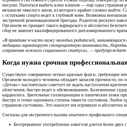
инсульт. Пытаться выбить клин клином — еще одна страшная 
механизм тяжелого запоя, из которого крайне сложно выйти.
с остатками спирта ведет к глубокой коме. Возможна внезапн
экстренной реанимационной бригады. Родители рискуют навсег
Организм не прощает такого варварского и абсолютно безотве
сбор не заменит квалифицированного дипломированного врача
«В практике я часто вижу молодых родителей, занимающихся 
медицина гарантирует стопроцентную анонимность. Народные
сохранения ложного социального статуса», — предупреждае
Когда нужна срочная профессиональна
Существуют совершенно четкие красные флаги, требующие нем
Организм молодого человека обладает запасом прочности, но 
«Детокс» настоятельно советует не ждать наступления критиче
облегчения, быстро ведет к обезвоживанию. Болезненные судор
кардиолога. Зрительные галлюцинации и панические атаки пре
быстро и точно оценивать степень тяжести состояния. Любое 
страшном состоянии. Это наносит им огромную и абсолютно 
Сигналы для экстренного вызова опытного профильного специ
Беспрерывное употребление алкоголя длится более двух с