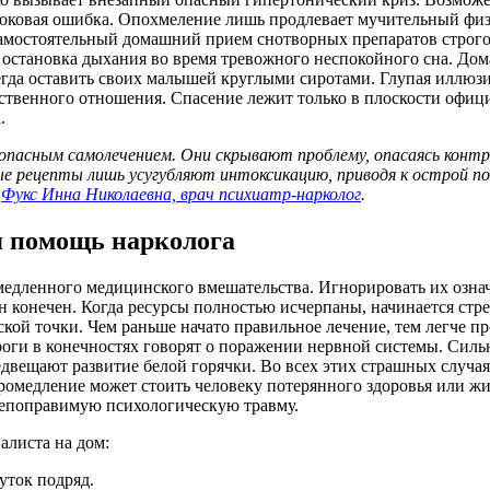
роковая ошибка. Опохмеление лишь продлевает мучительный физ
 Самостоятельный домашний прием снотворных препаратов стро
ая остановка дыхания во время тревожного неспокойного сна. Д
да оставить своих малышей круглыми сиротами. Глупая иллюзия
тственного отношения. Спасение лежит только в плоскости офи
.
опасным самолечением. Они скрывают проблему, опасаясь конт
 рецепты лишь усугубляют интоксикацию, приводя к острой по
т
Фукс Инна Николаевна, врач психиатр-нарколог
.
я
помощь нарколога
едленного медицинского вмешательства. Игнорировать их означ
он конечен. Когда ресурсы полностью исчерпаны, начинается ст
ской точки. Чем раньше начато правильное лечение, тем легче п
оги в конечностях говорят о поражении нервной системы. Сильн
двещают развитие белой горячки. Во всех этих страшных случа
промедление может стоить человеку потерянного здоровья или ж
непоправимую психологическую травму.
алиста на дом:
уток подряд.