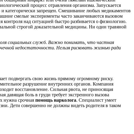
иологический процесс отравления организма. Запускается
го и категорически запрещен. Смешивание любых медикаментов
омашние смелые эксперименты часто заканчиваются вызовом
 контроля над ситуацией быстро разбивается о физиологию.
циальной строгой доказательной медицины. Ни один травяной
роля социальных служб. Важно понимать, что частная
чечной недостаточности. Нельзя рисковать жизнью ради
ает подвергать свою жизнь прямому огромному риску.
ремительное разрушение внутренних органов. Компания
роходит восстановление. Сильная рвота, не приносящая
ая давящая боль в груди требует экстренного вызова
ях нужна срочная
помощь нарколога
. Специалист умеет
изни. Дети совершенно не должны видеть родителя в таком