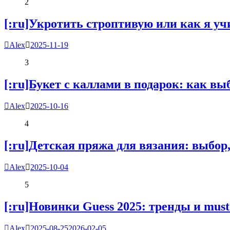
2
[:ru]Укротить строптивую или как я уч
Alex
2025-11-19
3
[:ru]Букет с каллами в подарок: как выб
Alex
2025-10-16
4
[:ru]Детская пряжа для вязания: выбор,
Alex
2025-10-04
5
[:ru]Новинки Guess 2025: тренды и must
Alex
2025-08-25
2026-02-05