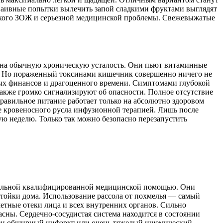
Наивные попытки вылечить запой сладкими фруктами выглядят
легкого ЗОЖ и серьезной медицинской проблемы. Свежевыжатые
 на обычную хроническую усталость. Они пьют витаминные
ы. Но пораженный токсинами кишечник совершенно ничего не
ных финансов и драгоценного времени. Симптомами глубокой
кже громко сигнализируют об опасности. Полное отсутствие
правильное питание работает только на абсолютно здоровом
е кровеносного русла инфузионной терапией. Лишь после
 неделю. Только так можно безопасно перезапустить
ициальной квалифицированной медицинской помощью. Они
тойки дома. Использование рассола от похмелья — самый
етные отеки лица и всех внутренних органов. Сильно
асны. Сердечно-сосудистая система находится в состоянии
ожен обширный инфаркт или очень тяжелый ишемический