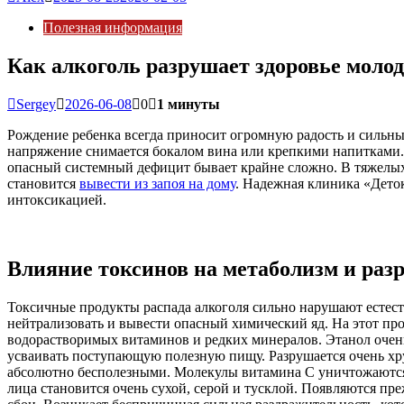
Полезная информация
Как алкоголь разрушает здоровье моло
Sergey
2026-06-08
0
1 минуты
Рождение ребенка всегда приносит огромную радость и сильны
напряжение снимается бокалом вина или крепкими напитками.
опасный системный дефицит бывает крайне сложно. В тяжелых
становится
вывести из запоя на дому
. Надежная клиника «Дето
интоксикацией.
Влияние токсинов на метаболизм и ра
Токсичные продукты распада алкоголя сильно нарушают естест
нейтрализовать и вывести опасный химический яд. На этот пр
водорастворимых витаминов и редких минералов. Этанол очен
усваивать поступающую полезную пищу. Разрушается очень хру
абсолютно бесполезными. Молекулы витамина С уничтожаются 
лица становится очень сухой, серой и тусклой. Появляются пр