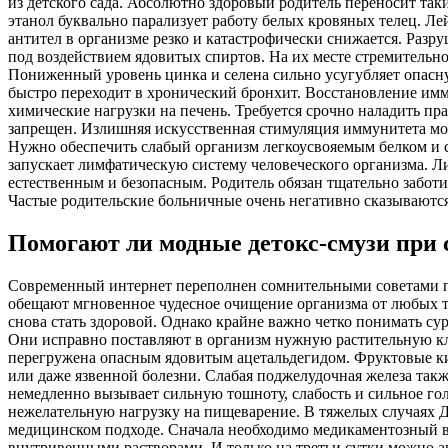
из детского сада. Абсолютно здоровый родитель переносит та
этанол буквально парализует работу белых кровяных телец. 
антител в организме резко и катастрофически снижается. Раз
под воздействием ядовитых спиртов. На их месте стремительн
Пониженный уровень цинка и селена сильно усугубляет опасн
быстро переходит в хронический бронхит. Восстановление им
химические нагрузки на печень. Требуется срочно наладить п
запрещен. Излишняя искусственная стимуляция иммунитета мо
Нужно обеспечить слабый организм легкоусвояемым белком и с
запускает лимфатическую систему человеческого организма. Л
естественным и безопасным. Родитель обязан тщательно заботи
Частые родительские больничные очень негативно сказываются
Помогают ли модные детокс-смузи при 
Современный интернет переполнен сомнительными советами по
обещают мгновенное чудесное очищение организма от любых то
снова стать здоровой. Однако крайне важно четко понимать 
Они исправно поставляют в организм нужную растительную кле
перегружена опасным ядовитым ацетальдегидом. Фруктовые кис
или даже язвенной болезни. Слабая поджелудочная железа такж
немедленно вызывает сильную тошноту, слабость и сильное г
нежелательную нагрузку на пищеварение. В тяжелых случаях 
медицинском подходе. Сначала необходимо медикаментозный в
внутривенными растворами. И только на третьи сутки можно а