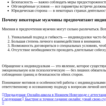
Безопасность — важно соблюдать меры предосторожности
Обговорённые условия — все параметры встречи должны 
Юридическая сторона — в некоторых странах деятельност
Почему некоторые мужчины предпочитают инди
Мнения и предпочтения мужчин могут сильно различаться. Вот
Уникальный подход и гибкость — индивидуалки часто б
Большая степень личного взаимодействия и внимания.
Возможность договориться о специальных условиях, что
Отсутствие необходимости проходить длительные собесед
Обращение к индивидуалкам — это явление, которое существу
эмоциональную или психологическую — без лишних обязательс
соблюдении границ и безопасности обеих сторон.
Понимание мотивов и особенностей работы с индивидуалками п
ответственному и осознанному подходу к вопросам личной ин
Навигация
Предыдущая:
Онлайн-школа в Нижнем Новгороде с аттестацие
Следующая:
Быстрое и точное гадание онлайн: узнай свою с
по