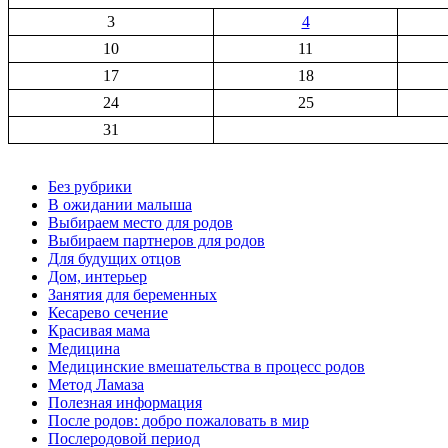
3
4
10
11
17
18
24
25
31
Без рубрики
В ожидании малыша
Выбираем место для родов
Выбираем партнеров для родов
Для будущих отцов
Дом, интерьер
Занятия для беременных
Кесарево сечение
Красивая мама
Медицина
Медицинские вмешательства в процесс родов
Метод Ламаза
Полезная информация
После родов: добро пожаловать в мир
Послеродовой период