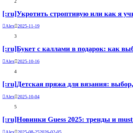
2
[:ru]Укротить строптивую или как я уч
Alex
2025-11-19
3
[:ru]Букет с каллами в подарок: как выб
Alex
2025-10-16
4
[:ru]Детская пряжа для вязания: выбор,
Alex
2025-10-04
5
[:ru]Новинки Guess 2025: тренды и must
Alex
2025-08-25
2026-02-05