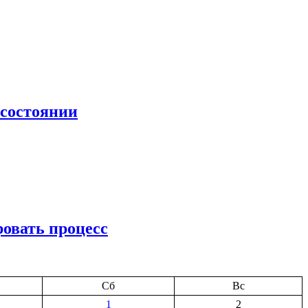
 состоянии
ровать процесс
Сб
Вс
1
2