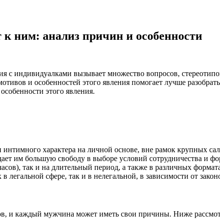
к ним: анализ причин и особенности
ия с индивидуалками вызывает множество вопросов, стереотип
тивов и особенностей этого явления помогает лучше разобраться
особенности этого явления.
нтимного характера на личной основе, вне рамок крупных салон
дает им большую свободу в выборе условий сотрудничества и фо
 часов), так и на длительный период, а также в различных форм
 в легальной сфере, так и в нелегальной, в зависимости от зако
?
в, и каждый мужчина может иметь свои причины. Ниже рассмот