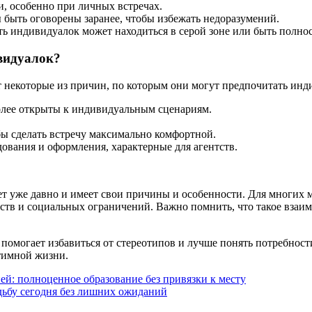
, особенно при личных встречах.
быть оговорены заранее, чтобы избежать недоразумений.
ь индивидуалок может находиться в серой зоне или быть полнос
видуалок?
 некоторые из причин, по которым они могут предпочитать инд
олее открыты к индивидуальным сценариям.
бы сделать встречу максимально комфортной.
ования и оформления, характерные для агентств.
ет уже давно и имеет свои причины и особенности. Для многих
тв и социальных ограничений. Важно помнить, что такое взаим
омогает избавиться от стереотипов и лучше понять потребности
тимной жизни.
й: полноценное образование без привязки к месту
удьбу сегодня без лишних ожиданий