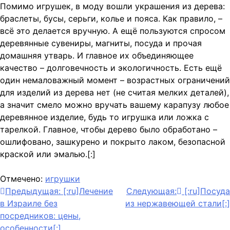
Помимо игрушек, в моду вошли украшения из дерева:
браслеты, бусы, серьги, колье и пояса. Как правило, –
всё это делается вручную. А ещё пользуются спросом
деревянные сувениры, магниты, посуда и прочая
домашняя утварь. И главное их объединяющее
качество – долговечность и экологичность. Есть ещё
один немаловажный момент – возрастных ограничений
для изделий из дерева нет (не считая мелких деталей),
а значит смело можно вручать вашему карапузу любое
деревянное изделие, будь то игрушка или ложка с
тарелкой. Главное, чтобы дерево было обработано –
ошлифовано, зашкурено и покрыто лаком, безопасной
краской или эмалью.[:]
Отмечено:
игрушки
Навигация
Предыдущая:
[:ru]Лечение
Следующая:
[:ru]Посуда
в Израиле без
из нержавеющей стали[:]
по
посредников: цены,
особенности[:]