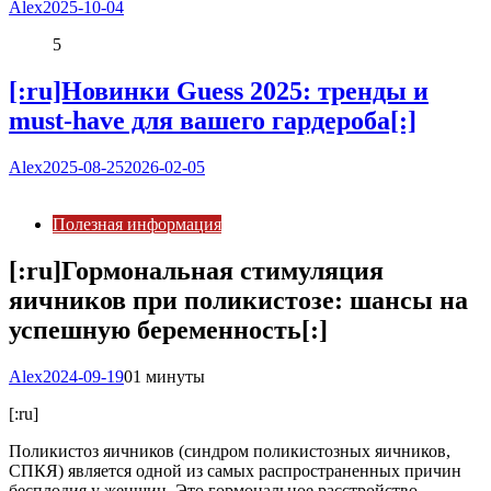
Alex
2025-10-04
5
[:ru]Новинки Guess 2025: тренды и
must-have для вашего гардероба[:]
Alex
2025-08-25
2026-02-05
Полезная информация
[:ru]Гормональная стимуляция
яичников при поликистозе: шансы на
успешную беременность[:]
Alex
2024-09-19
0
1 минуты
[:ru]
Поликистоз яичников (синдром поликистозных яичников,
СПКЯ) является одной из самых распространенных причин
бесплодия у женщин. Это гормональное расстройство,