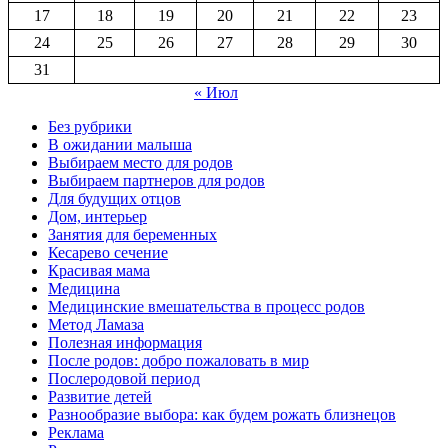
17
18
19
20
21
22
23
24
25
26
27
28
29
30
31
« Июл
Без рубрики
В ожидании малыша
Выбираем место для родов
Выбираем партнеров для родов
Для будущих отцов
Дом, интерьер
Занятия для беременных
Кесарево сечение
Красивая мама
Медицина
Медицинские вмешательства в процесс родов
Метод Ламаза
Полезная информация
После родов: добро пожаловать в мир
Послеродовой период
Развитие детей
Разнообразие выбора: как будем рожать близнецов
Реклама