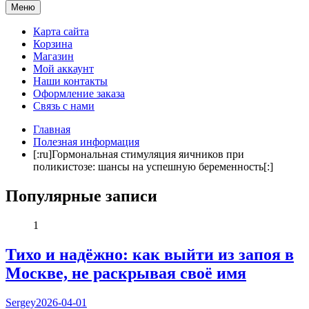
Мама и я. Клуб молодых родителей
Меню
Карта сайта
Корзина
Магазин
Мой аккаунт
Наши контакты
Оформление заказа
Связь с нами
Главная
Полезная информация
[:ru]Гормональная стимуляция яичников при
поликистозе: шансы на успешную беременность[:]
Популярные записи
1
Тихо и надёжно: как выйти из запоя в
Москве, не раскрывая своё имя
Sergey
2026-04-01