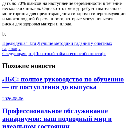
дать до 70% шансов на наступление беременности в течение
нескольких циклов. Однако этот метод требует тщательного
мониторинга для предотвращения синдрома гиперстимуляции
и многоплодной беременности, которые могут повысить
риски для здоровья матери и плода.
[:]
Навигация
Предыдущая:
[:ru]Лучшие методики гадания у опытных
гадалок[:]
по
Следующая:
[:ru]Льготный займ и его особенности[:]
записям
Похожие новости
ЛБС: полное руководство по обучению
— от поступления до выпуска
2026-08-06
Профессиональное обслуживание
аквариумов: ваш подводный мир в
идеальном состоянии