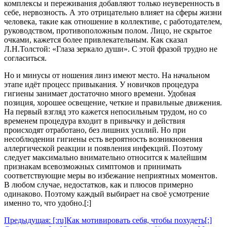
комплексы и переживания добавляют только неуверенность в
себе, нервозность. А это отрицательно влияет на сферы жизни
человека, такие как отношение в коллективе, с работодателем,
руководством, противоположным полом. Лицо, не скрытое
очками, кажется более привлекательным. Как сказал
Л.Н.Толстой: «Глаза зеркало души». С этой фразой трудно не
согласиться.
Но и минусы от ношения линз имеют место. На начальном
этапе идёт процесс привыкания. У новичков процедура
гигиены занимает достаточно много времени. Удобная
позиция, хорошее освещение, четкие и правильные движения.
На первый взгляд это кажется непосильным трудом, но со
временем процедура входит в привычку и действия
происходят отработано, без лишних усилий. Но при
несоблюдении гигиены есть вероятность возникновения
аллергической реакции и появления инфекций. Поэтому
следует максимально внимательно относится к малейшим
признакам всевозможных симптомов и принимать
соответствующие меры во избежание неприятных моментов.
В любом случае, недостатков, как и плюсов примерно
одинаково. Поэтому каждый выбирает на своё усмотрение
именно то, что удобно.[:]
Навигация
Предыдущая:
[:ru]Как мотивировать себя, чтобы похудеть[:]