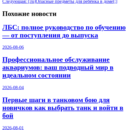
Следующая:
[:ru]Опасные предметы для ребёнка в доме[:]
по
записям
Похожие новости
ЛБС: полное руководство по обучению
— от поступления до выпуска
2026-08-06
Профессиональное обслуживание
аквариумов: ваш подводный мир в
идеальном состоянии
2026-08-04
Первые шаги в танковом бою для
новичков как выбрать танк и войти в
бой
2026-08-01