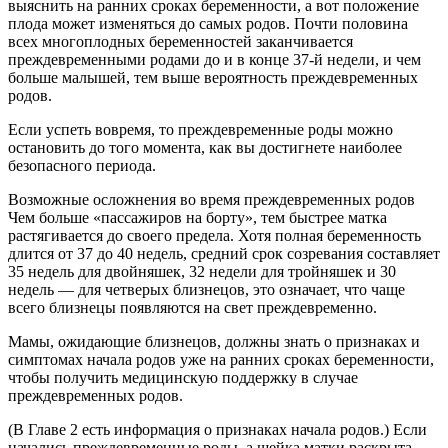
выяснить на ранних сроках беременности, а вот положение
плода может изменяться до самых родов. Почти половина
всех многоплодных беременностей заканчивается
преждевременными родами до и в конце 37-й недели, и чем
больше малышей, тем выше вероятность преждевременных
родов.
Если успеть вовремя, то преждевременные роды можно
остановить до того момента, как вы достигнете наиболее
безопасного периода.
Возможные осложнения во время преждевременных родов
Чем больше «пассажиров на борту», тем быстрее матка
растягивается до своего предела. Хотя полная беременность
длится от 37 до 40 недель, средний срок созревания составляет
35 недель для двойняшек, 32 недели для тройняшек и 30
недель — для четверых близнецов, это означает, что чаще
всего близнецы появляются на свет преждевременно.
Мамы, ожидающие близнецов, должны знать о признаках и
симптомах начала родов уже на ранних сроках беременности,
чтобы получить медицинскую поддержку в случае
преждевременных родов.
(В Главе 2 есть информация о признаках начала родов.) Если
начались преждевременные роды, а шейка матки раскрыта