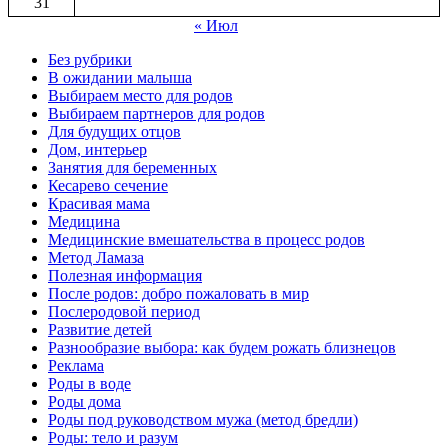
31
« Июл
Без рубрики
В ожидании малыша
Выбираем место для родов
Выбираем партнеров для родов
Для будущих отцов
Дом, интерьер
Занятия для беременных
Кесарево сечение
Красивая мама
Медицина
Медицинские вмешательства в процесс родов
Метод Ламаза
Полезная информация
После родов: добро пожаловать в мир
Послеродовой период
Развитие детей
Разнообразие выбора: как будем рожать близнецов
Реклама
Роды в воде
Роды дома
Роды под руководством мужа (метод бредли)
Роды: тело и разум