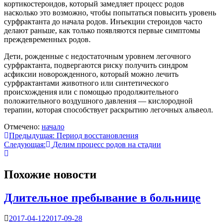
кортикостероидов, который замедляет процесс родов
насколько это возможно, чтобы попытаться повысить уровень
сурфрактанта до начала родов. Инъекции стероидов часто
делают раньше, как только появляются первые симптомы
преждевременных родов.
Дети, рожденные с недостаточным уровнем легочного
сурфрактанта, подвергаются риску получить синдром
асфиксии новорожденного, который можно лечить
сурфрактантами животного или синтетического
происхождения или с помощью продолжительного
положительного воздушного давления — кислородной
терапии, которая способствует раскрытию легочных альвеол.
Отмечено:
начало
Навигация
Предыдущая:
Период восстановления
Следующая:
Делим процесс родов на стадии
по
записям
Похожие новости
Длительное пребывание в больнице
2017-04-12
2017-09-28