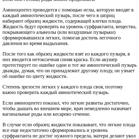
Амниоцентез проводится с помощью иглы, которую вводят в
каждый амниотический пузырь, после чего в шприц
набирают образец жидкости, содержащей клетки плода.
Жидкость будут проверять на уровень сурфрактанта, вещества,
покрывающего альвеолы (или воздушные пузырьки)
сформировавшихся легких, помогая достичь легочного
давления во время выдыхания.
После того как образец жидкости взят из каждого пузыря, в
них вводится нетоксичная синяя краска. Если акушер
протестирует по ошибке один и тот же амниотический пузырь
дважды, думая, что он принадлежит другому плоду, он узнает
об ошибке по цвету жидкости.
Степень зрелости легких у каждого плода своя, поэтому
важно проверить каждый амниотический пузырь.
Если амниоцентез показал, что легкие развиты достаточно,
чтобы дышать во внешнем мире, врач немедленно назначает
вагинальные роды или кесарево сечение.
В случае если образец жидкости показывает, что легкие плода
все еще недостаточно сформировались и уровень
сурфрактанта не достиг нужного предела, матери делают укол