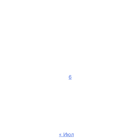
Август 2026
Ср
Чт
Пт
5
6
7
12
13
14
19
20
21
26
27
28
« Июл