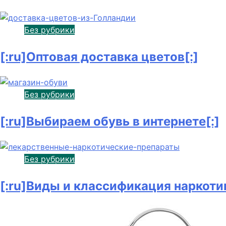
Без рубрики
[:ru]Оптовая доставка цветов[:]
Без рубрики
[:ru]Выбираем обувь в интернете[:]
Без рубрики
[:ru]Виды и классификация наркотик