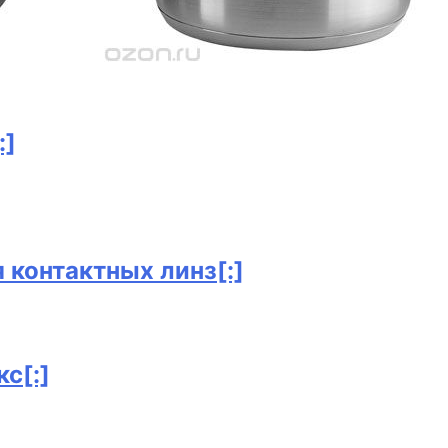
:]
 контактных линз[:]
с[:]