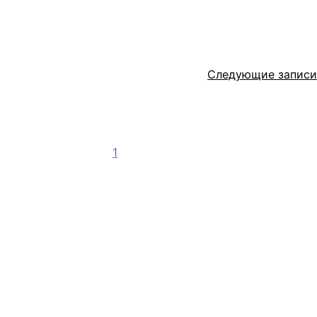
Следующие записи
Сб
Вс
1
2
8
9
15
16
22
23
29
30