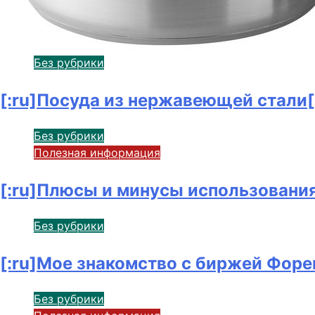
Без рубрики
[:ru]Посуда из нержавеющей стали[
Без рубрики
Полезная информация
[:ru]Плюсы и минусы использования
Без рубрики
[:ru]Мое знакомство с биржей Форек
Без рубрики