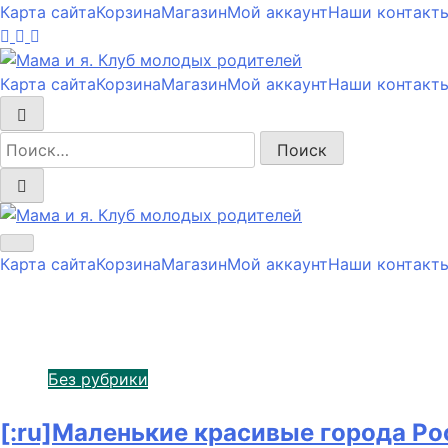
Перейти
Карта сайта
Корзина
Магазин
Мой аккаунт
Наши контакт
к
содержимому
Карта сайта
Корзина
Магазин
Мой аккаунт
Наши контакт
Мама и я. Клуб молодых родителей
Мама и я. Клуб молодых родителей
Карта сайта
Корзина
Магазин
Мой аккаунт
Наши контакт
Без рубрики
Без рубрики
[:ru]Маленькие красивые города Росс